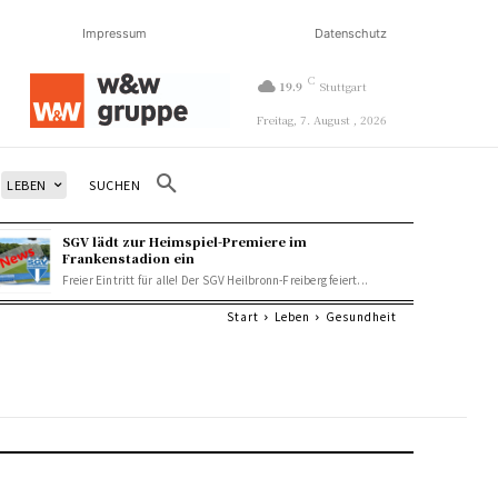
Impressum
Datenschutz
C
19.9
Stuttgart
Freitag, 7. August , 2026
SUCHEN
LEBEN
SGV lädt zur Heimspiel-Premiere im
Frankenstadion ein
Freier Eintritt für alle! Der SGV Heilbronn-Freiberg feiert...
Start
Leben
Gesundheit