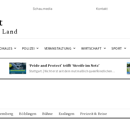
Schau.media
Kontakt
t
& Land
OKALES
POLIZEI
VERANSTALTUNG
WIRTSCHAFT
SPORT
‘Pride and Protect’ trifft ‘Streife im Netz’
Stuttgart.| Nicht erst seit dem mutmaßlich queerfeindlichen...
temberg
Böblingen
Bühne
Esslingen
Freizeit & Reise