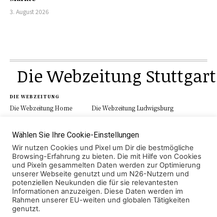
3. August 2026
Die Webzeitung Stuttgart
DIE WEBZEITUNG
Die Webzeitung Home
Die Webzeitung Ludwigsburg
Werbung
Schau.Media
Kontakt
Impressum
Datenschutz
Wählen Sie Ihre Cookie-Einstellungen
Wir nutzen Cookies und Pixel um Dir die bestmögliche
Browsing-Erfahrung zu bieten. Die mit Hilfe von Cookies
und Pixeln gesammelten Daten werden zur Optimierung
KATEGORIEN
unserer Webseite genutzt und um N26-Nutzern und
Aktuell
Region
Lokales
Polizei
potenziellen Neukunden die für sie relevantesten
Veranstaltung
Wirtschaft
Sport
Leben
Informationen anzuzeigen. Diese Daten werden im
Rahmen unserer EU-weiten und globalen Tätigkeiten
genutzt.