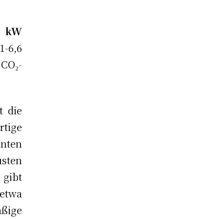
7 kW
1-6,6
CO₂-
t die
rtige
inten
sten
 gibt
etwa
ßige