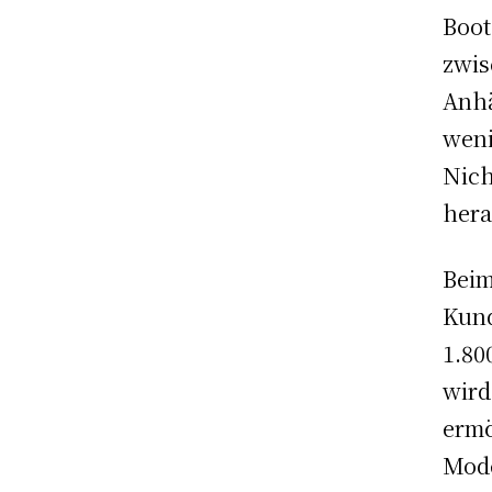
Boot
zwi
Anhä
wen
Ni
hera
Bei
Kun
1.80
wird
ermö
Mod