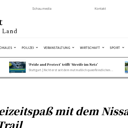
Schau.media
Kontakt
t
& Land
OKALES
POLIZEI
VERANSTALTUNG
WIRTSCHAFT
SPORT
‘Pride and Protect’ trifft ‘Streife im Netz’
Stuttgart.| Nicht erst seit dem mutmaßlich queerfeindlichen...
eizeitspaß mit dem Niss
Trail