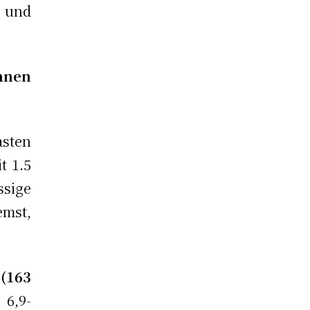
 und
nnen
sten
t 1.5
ssige
mst,
(163
 6,9-