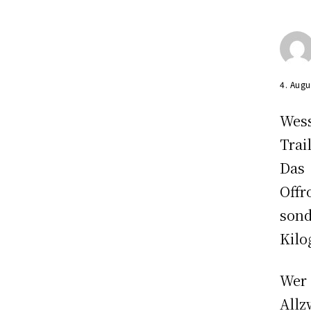
4. Augu
Wess
Trai
Das
Offr
sond
Kil
Wer
All