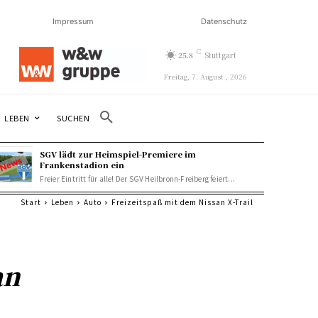
Impressum
Datenschutz
C
25.8
Stuttgart
Freitag, 7. August , 2026
SUCHEN
LEBEN
SGV lädt zur Heimspiel-Premiere im
Frankenstadion ein
Freier Eintritt für alle! Der SGV Heilbronn-Freiberg feiert...
Start
Leben
Auto
Freizeitspaß mit dem Nissan X-Trail
an