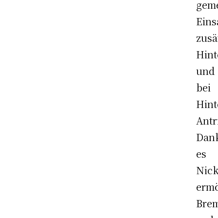
geme
Eins
zus
Hint
und 
bei
Hint
Antr
Dank
es
Nick
erm
Bre