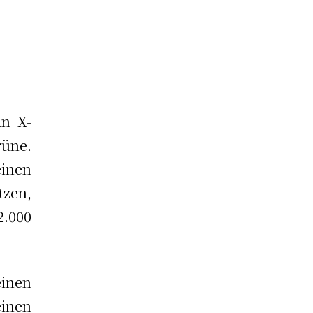
an X-
rüne.
inen
tzen,
2.000
inen
inen