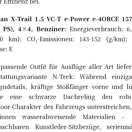
 Effizienz bei.
san X-Trail 1.5 VC-T e-Power e-4ORCE 15
3 PS), 4×4, Benziner:
Energieverbrauch: 6,
100 km); CO₂-Emissionen: 143-152 (g/km); 
se: E
passende Outfit für Ausflüge aller Art liefer
tattungsvariante N-Trek: Während einziga
gndetails, kräftige Stoßfänger vorne und h
ie eine schwarze Dachreling den robu
oor-Charakter des Fahrzeugs unterstreichen,
innen wasserabweisende Materialien – 
aschbaren Kunstleder-Sitzbezüge, serienmä