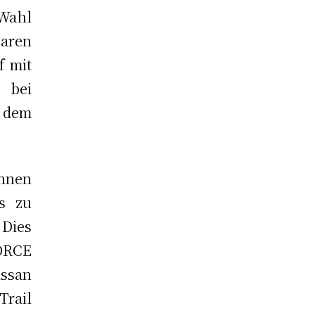
 Wahl
aren
f mit
 bei
dem
nnen
s zu
 Dies
4ORCE
issan
rail