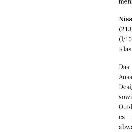
mehr
Nis
(21
(l/
Klas
Das 
Auss
Desi
sow
Outd
es 
abw