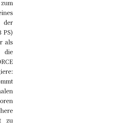
b zum
eines
 der
3 PS)
r als
 die
4ORCE
iere:
kommt
len
toren
here
t zu