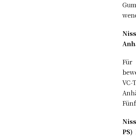
Gum
wen
Nis
Anh
Für
bewe
VC-T
Anh
Fünf
Nis
PS)