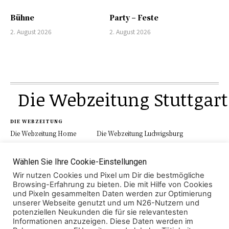
Bühne
Party – Feste
2. August 2026
2. August 2026
Die Webzeitung Stuttgart
DIE WEBZEITUNG
Die Webzeitung Home
Die Webzeitung Ludwigsburg
Werbung
Schau.Media
Kontakt
Impressum
Datenschutz
Wählen Sie Ihre Cookie-Einstellungen
Wir nutzen Cookies und Pixel um Dir die bestmögliche
Browsing-Erfahrung zu bieten. Die mit Hilfe von Cookies
und Pixeln gesammelten Daten werden zur Optimierung
KATEGORIEN
unserer Webseite genutzt und um N26-Nutzern und
Aktuell
Region
Lokales
Polizei
potenziellen Neukunden die für sie relevantesten
Veranstaltung
Wirtschaft
Sport
Leben
Informationen anzuzeigen. Diese Daten werden im