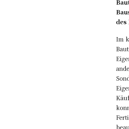
Bau
Baus
des
Im k
Ba
Eige
and
Sond
Eig
Käu
kon
Fer
bea