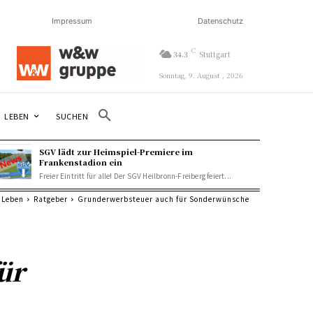
Impressum
Datenschutz
C
34.3
Stuttgart
Sonntag, 9. August , 2026
SUCHEN
LEBEN
SGV lädt zur Heimspiel-Premiere im
Frankenstadion ein
Freier Eintritt für alle! Der SGV Heilbronn-Freiberg feiert...
Leben
Ratgeber
Grunderwerbsteuer auch für Sonderwünsche
ür