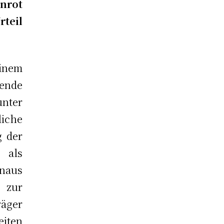
nrot
rteil
einem
nde
unter
iche
g der
 als
naus
 zur
äger
iten