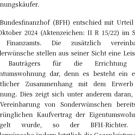
nungskäufer.
Bundesfinanzhof (BFH) entschied mit Urtei
Oktober 2024 (Aktenzeichen: II R 15/22) im 
 Finanzamts. Die zusätzlich vereinba
erwünsche stellen aus seiner Sicht eine Lei
 Bauträgers für die Errichtung
entumswohnung dar, denn es besteht ein e
htlicher Zusammenhang mit dem Erwerb
ung. Dies zeigt sich unter anderem daran,
 Vereinbarung von Sonderwünschen bereit
prünglichen Kaufvertrag der Eigentumswoh
egelt wurde, so der BFH-Richter.
erwünsche ändern letztlich die Gegenleistung