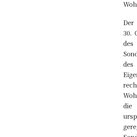
Woh
Der 
30. 
des
Sond
des
Eig
rec
Wohn
die
urs
ger
Sond