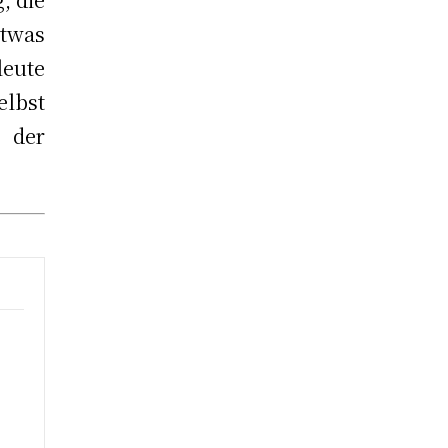
Etwas
eute
lbst
 der