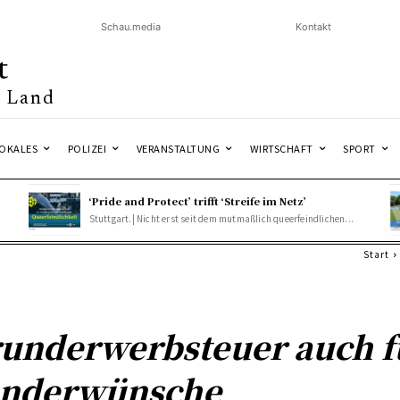
Schau.media
Kontakt
t
& Land
OKALES
POLIZEI
VERANSTALTUNG
WIRTSCHAFT
SPORT
‘Pride and Protect’ trifft ‘Streife im Netz’
Stuttgart.| Nicht erst seit dem mutmaßlich queerfeindlichen...
Start
underwerbsteuer auch f
onderwünsche