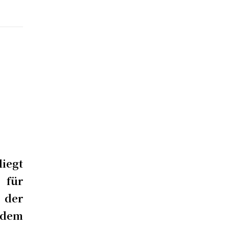
iegt
 für
der
 dem