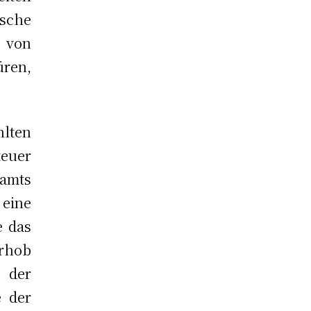
sche
m von
üren,
hlten
teuer
amts
 eine
e das
rhob
 der
e der