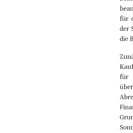
bea
für 
der 
die 
Zunä
Kauf
für
über
Abre
Fin
Gru
Sond