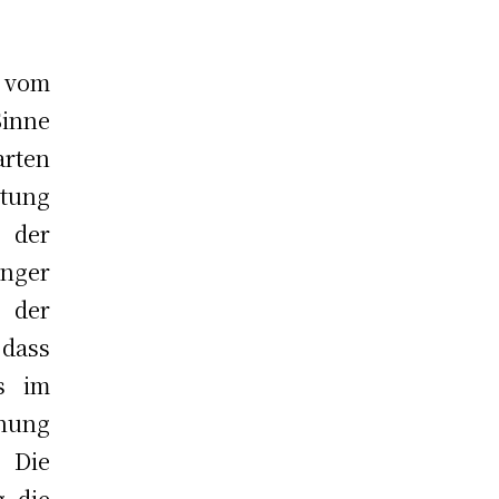
l vom
Sinne
rten
stung
 der
nger
 der
 dass
s im
nung
 Die
, die