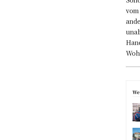
vom 
and
una
Han
Wohn
Wei