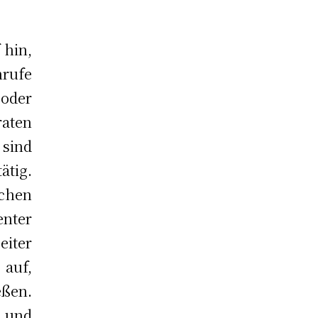
 hin,
rufe
 oder
raten
sind
ätig.
chen
nter
eiter
auf,
eßen.
 und