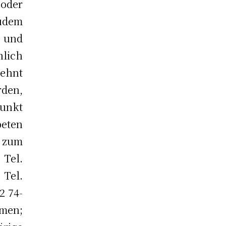
oder
udem
n und
lich
ehnt
rden,
unkt
eten
 zum
 Tel.
 Tel.
2 74-
men;