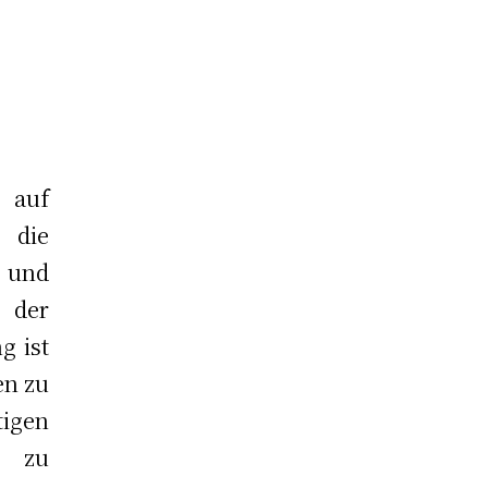
 auf
 die
 und
 der
g ist
en zu
igen
n zu