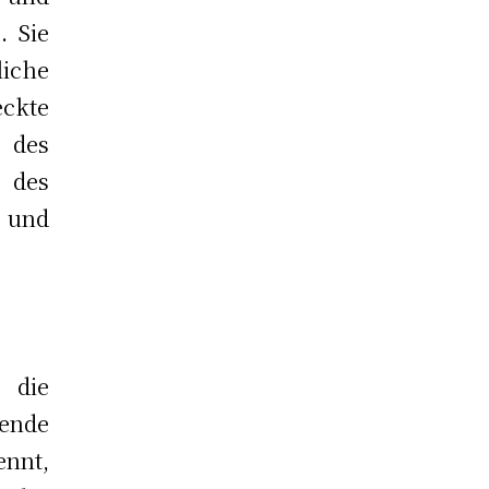
. Sie
iche
eckte
 des
n des
und
 die
ende
ennt,