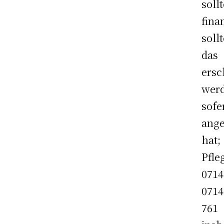
sol
fin
soll
das
ers
werd
sof
ang
hat
Pfle
0714
0714
761