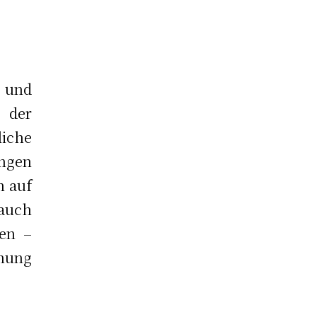
 und
 der
liche
ungen
n auf
auch
ren –
hnung