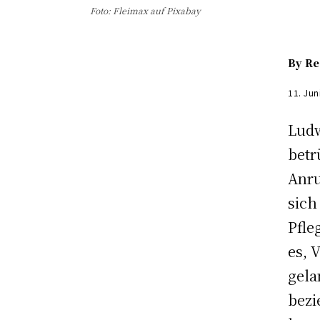
Foto: Fleimax auf Pixabay
By
Re
11. Jun
Lud
bet
Anr
sic
Pfle
es, 
gel
bez