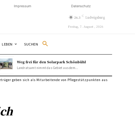
Impressum
Datenschutz
C
26.3
Ludwigsburg
Freitag, 7. August , 2026
SUCHEN
LEBEN
Weg frei für den Solarpark Schönbühl
Landratsamt nimmt das Gebiet aus dem...
etrüger geben sich als Mitarbeitende von Pflegestützpunkten aus
ich