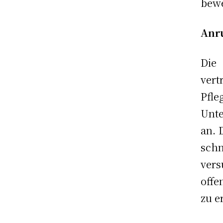
bew
Anru
Die
ver
Pfle
Unte
an. 
sch
vers
offe
zu e