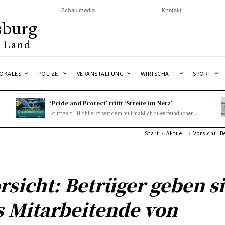
Schau.media
Kontakt
sburg
& Land
OKALES
POLIZEI
VERANSTALTUNG
WIRTSCHAFT
SPORT
‘Pride and Protect’ trifft ‘Streife im Netz’
Stuttgart.| Nicht erst seit dem mutmaßlich queerfeindlichen...
Start
Aktuell
Vorsicht: B
rsicht: Betrüger geben s
s Mitarbeitende von