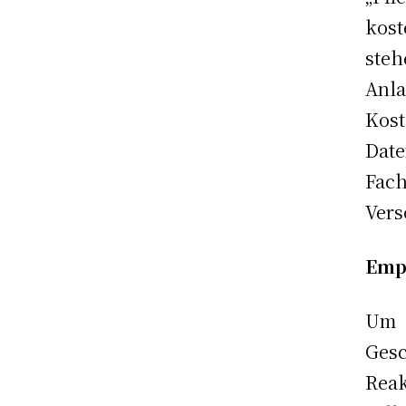
kost
ste
Anla
Kos
Date
Fa
Vers
Emp
Um 
Ges
Reak