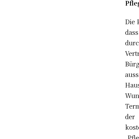
Pfle
Die 
das
durc
Vert
Bür
auss
Hau
Wun
Term
der
kost
„Pf