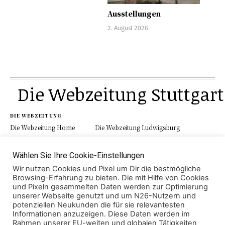
Ausstellungen
2. August 2026
Die Webzeitung Stuttgart
DIE WEBZEITUNG
Die Webzeitung Home
Die Webzeitung Ludwigsburg
Werbung
Schau.Media
Kontakt
Impressum
Datenschutz
Wählen Sie Ihre Cookie-Einstellungen
Wir nutzen Cookies und Pixel um Dir die bestmögliche
Browsing-Erfahrung zu bieten. Die mit Hilfe von Cookies
und Pixeln gesammelten Daten werden zur Optimierung
KATEGORIEN
unserer Webseite genutzt und um N26-Nutzern und
Aktuell
Region
Lokales
Polizei
potenziellen Neukunden die für sie relevantesten
Veranstaltung
Wirtschaft
Sport
Leben
Informationen anzuzeigen. Diese Daten werden im
Rahmen unserer EU-weiten und globalen Tätigkeiten