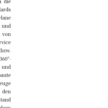
 die
ards
elane
 und
n von
vice
 bzw.
360°-
 und
baute
zeuge
 den
stand
dazu