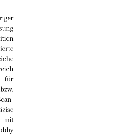
iger
ssung
ition
erte
eiche
reich
 für
bzw.
Scan-
zise
 mit
obby