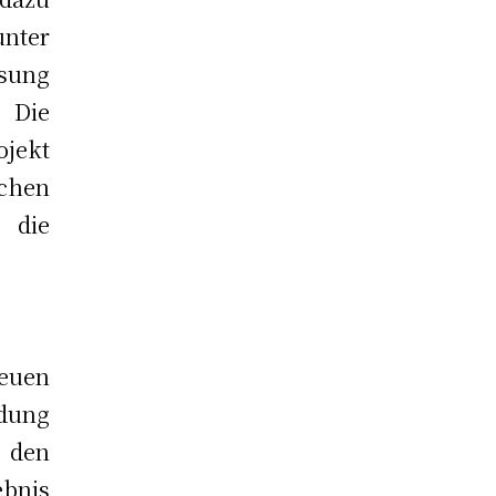
nter
ssung
 Die
jekt
chen
 die
euen
ndung
 den
ebnis