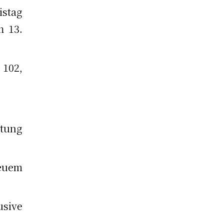
istag
 13.
 102,
tung
uem
usive