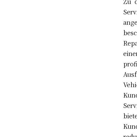
Zu 
Ser
ange
bes
Repa
ein
prof
Ausf
Veh
Kund
Serv
bie
Kund
red