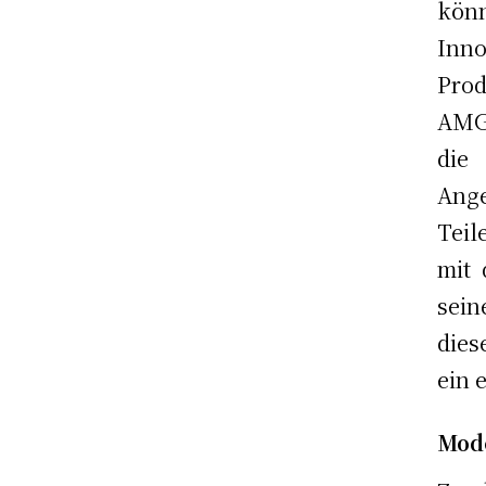
kön
Inn
Prod
AMG 
die
Ange
Teil
mit 
sei
dies
ein 
Mode