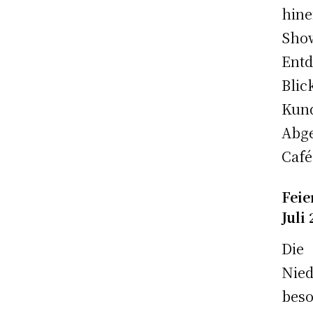
hine
Sho
Entd
Blic
Kun
Abge
Café
Feie
Juli
Die
Nied
beso