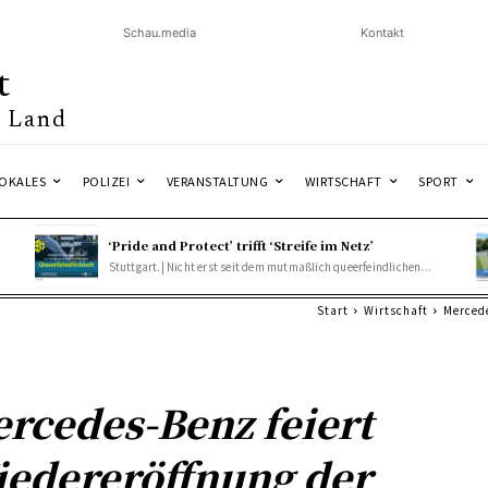
Schau.media
Kontakt
t
& Land
OKALES
POLIZEI
VERANSTALTUNG
WIRTSCHAFT
SPORT
‘Pride and Protect’ trifft ‘Streife im Netz’
Stuttgart.| Nicht erst seit dem mutmaßlich queerfeindlichen...
Start
Wirtschaft
Mercede
rcedes-Benz feiert
edereröffnung der