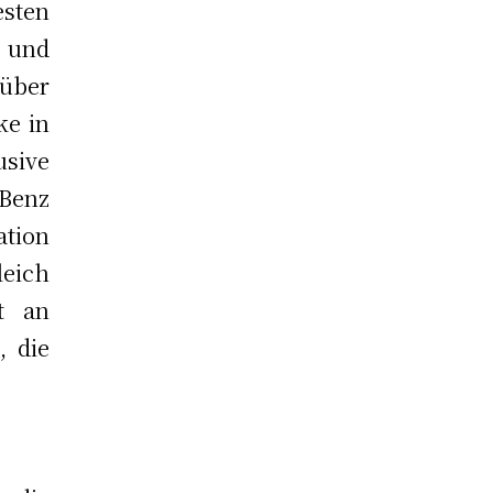
sten
 und
 über
ke in
sive
-Benz
ation
leich
t an
, die