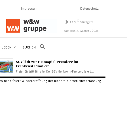
Impressum
Datenschutz
C
15.3
Stuttgart
Samstag, 8. August , 2026
SUCHEN
LEBEN
SGV lädt zur Heimspiel-Premiere im
Frankenstadion ein
Freier Eintritt für alle! Der SGV Heilbronn-Freiberg feiert...
s-Benz feiert Wiedereröffnung der modernisierten Niederlassung