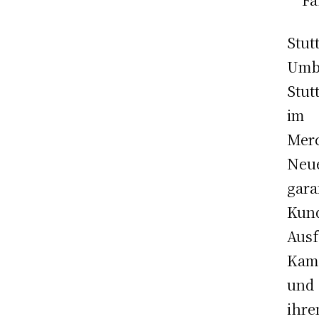
Stu
Umba
Stut
im 
Merc
Neue
gar
Kun
Ausf
Kam
und
ihr