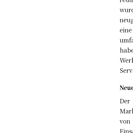
wur
neug
ein
umf
hab
Wer
Serv
Neue
Der
Mark
von
Eins