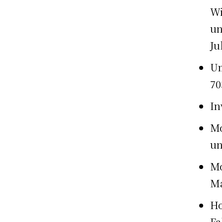
Wi
un
Ju
Um
70
In
Mo
un
M
Ma
Ho
Fa