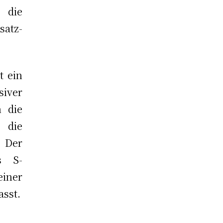
 die
atz-
t ein
iver
n die
 die
 Der
s S-
iner
asst.