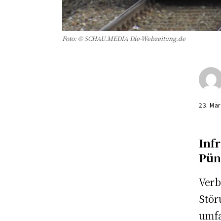
Foto: © SCHAU.MEDIA Die-Webzeitung.de
23. Mä
Inf
Pün
Ver
Stö
umf