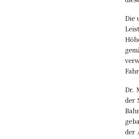
Die 
Leis
Höh
gem
ver
Fahr
Dr. 
der 
Bah
geba
der 