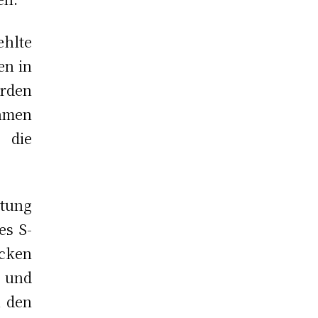
ehlte
en in
rden
hmen
 die
itung
es S-
cken
r und
n den