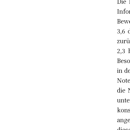
Die 
Inf
Bewe
3,6 
zurü
2,3 
Beso
in d
Note
die 
unte
kon
ange
dies