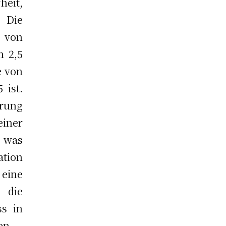
heit,
 Die
e von
n 2,5
e von
 ist.
erung
einer
, was
ation
 eine
 die
ss in
en.