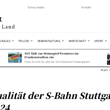
Schau.media
Kontakt
t
& Land
OKALES
POLIZEI
VERANSTALTUNG
WIRTSCHAFT
SPORT
SGV lädt zur Heimspiel-Premiere im
Frankenstadion ein
Freier Eintritt für alle! Der SGV Heilbronn-Freiberg feiert...
Start
alität der S-Bahn Stuttga
24