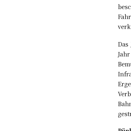
bes
Fah
verk
Das 
Jah
Bemü
Inf
Erg
Ver
Bah
gest
Pünk