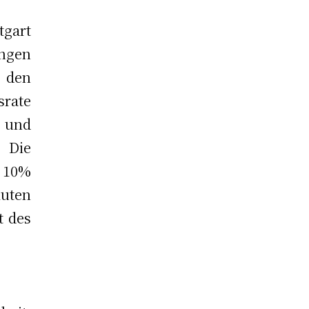
gart
ungen
 den
srate
) und
 Die
 10%
luten
t des