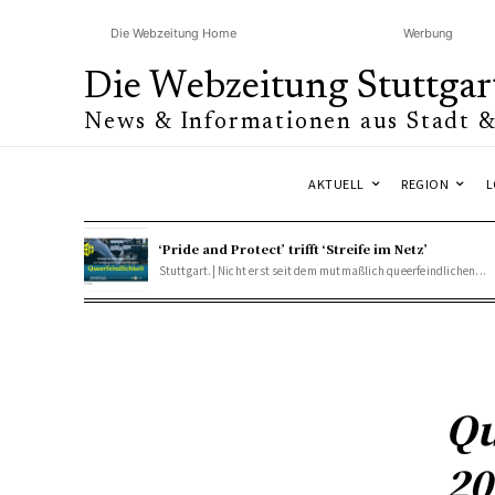
Die Webzeitung Home
Werbung
Die Webzeitung Stuttgar
News & Informationen aus Stadt 
AKTUELL
REGION
L
‘Pride and Protect’ trifft ‘Streife im Netz’
Stuttgart.| Nicht erst seit dem mutmaßlich queerfeindlichen...
Qu
20