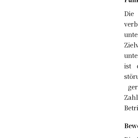
Die
verb
unt
Ziel
unte
ist
stö
geri
Zahl
Betr
Bewe