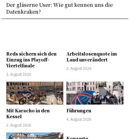
Der gläserne User: Wie gut kennen uns die
Datenkraken?
Reds sichern sich den
Arbeitslosenquote im
Einzug ins Playoff-
Land unverändert
Viertelfinale
2. August 2026
3. August 2026
Mit Karacho in den
Führungen
Kessel
4. August 2026
2. August 2026
Konzerte