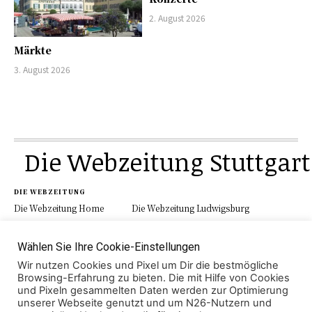
2. August 2026
Märkte
3. August 2026
Die Webzeitung Stuttgart
DIE WEBZEITUNG
Die Webzeitung Home
Die Webzeitung Ludwigsburg
Werbung
Schau.Media
Kontakt
Impressum
Datenschutz
Wählen Sie Ihre Cookie-Einstellungen
Wir nutzen Cookies und Pixel um Dir die bestmögliche
Browsing-Erfahrung zu bieten. Die mit Hilfe von Cookies
und Pixeln gesammelten Daten werden zur Optimierung
KATEGORIEN
unserer Webseite genutzt und um N26-Nutzern und
Aktuell
Region
Lokales
Polizei