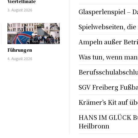
Viertelfinale
Glasperlenspiel –
3. August 2026
Spielwebseiten, di
Ampeln außer Betr
Führungen
Was tun, wenn man 
4. August 2026
Berufsschulabschlus
SGV Freiberg Fußba
Krämer’s Kit auf ü
HANS IM GLÜCK Bur
Heilbronn