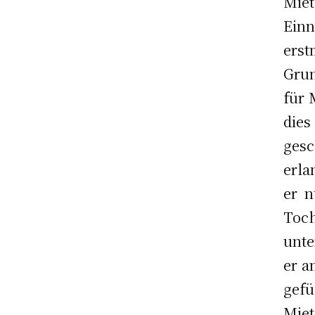
Mie
Einn
erst
Grun
für 
die
gesc
erla
er n
Toc
unte
er a
ge
Miet