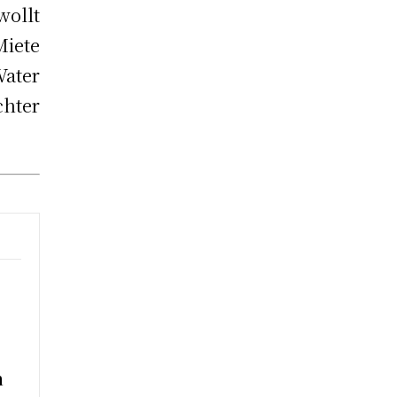
wollt
Miete
Vater
chter
m