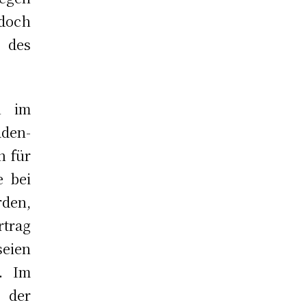
doch
g des
h im
aden-
n für
 bei
rden,
rtrag
eien
. Im
 der