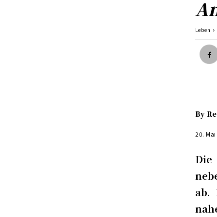
An
Leben
By
Re
20. Mai
Die
neb
ab.
nah