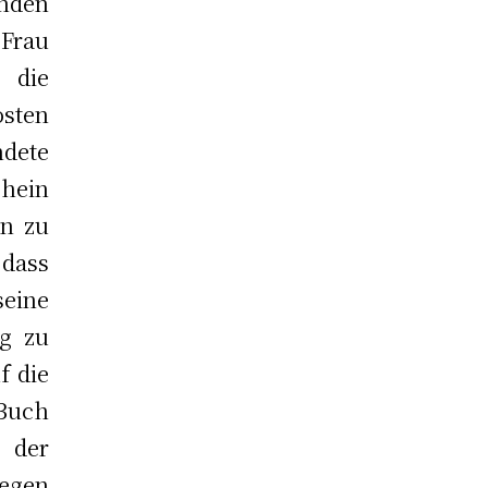
nden
 Frau
e die
osten
ndete
hein
en zu
 dass
seine
g zu
f die
 Buch
der
gegen