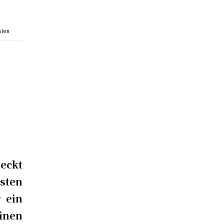
hlen
eckt
sten
 ein
inen