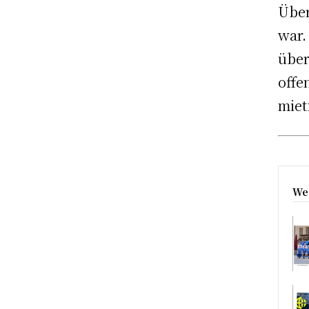
Über
war.
über
offe
miet
Wei