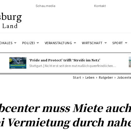
Schau.media
Kontakt
sburg
& Land
OKALES
POLIZEI
VERANSTALTUNG
WIRTSCHAFT
SPORT
‘Pride and Protect’ trifft ‘Streife im Netz’
Stuttgart.| Nicht erst seit dem mutmaßlich queerfeindlichen...
Start
Leben
Ratgeber
Jobcente
bcenter muss Miete auc
i Vermietung durch nah