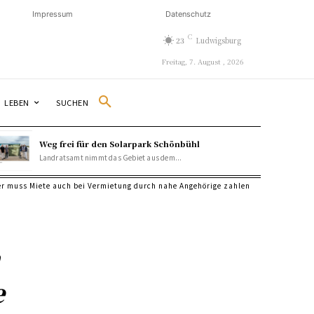
Impressum
Datenschutz
C
23
Ludwigsburg
Freitag, 7. August , 2026
SUCHEN
LEBEN
Weg frei für den Solarpark Schönbühl
Landratsamt nimmt das Gebiet aus dem...
r muss Miete auch bei Vermietung durch nahe Angehörige zahlen
h
e