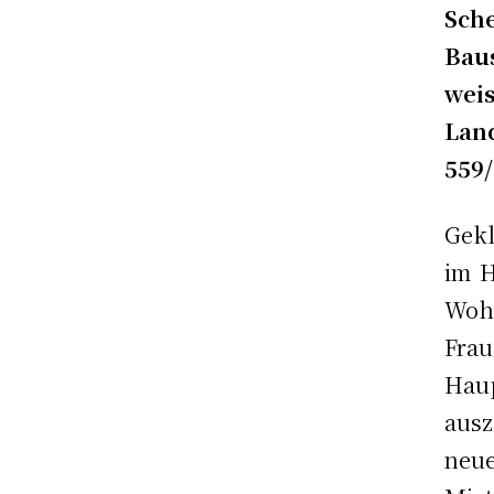
Sc
Bau
we
Lan
559/
Gekl
im H
Wohn
Fra
Haup
ausz
neue