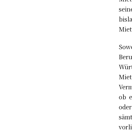
sei
bisl
Miet
Sow
Beru
Würt
Mie
Verm
ob e
ode
säm
vor