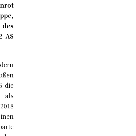
rot
ppe,
des
2 AS
ndern
roßen
6 die
 als
 2018
einen
barte