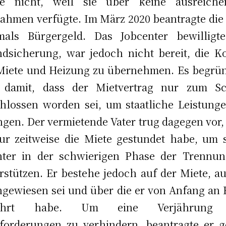
te nicht, weil sie über keine ausreiche
ahmen verfügte. Im März 2020 beantragte die
mals Bürgergeld. Das Jobcenter bewilligt
dsicherung, war jedoch nicht bereit, die K
Miete und Heizung zu übernehmen. Es begrü
s damit, dass der Mietvertrag nur zum Sc
hlossen worden sei, um staatliche Leistung
ngen. Der vermietende Vater trug dagegen vor,
ur zeitweise die Miete gestundet habe, um 
hter in der schwierigen Phase der Trennun
rstützen. Er bestehe jedoch auf der Miete, au
ngewiesen sei und über die er von Anfang an
führt habe. Um eine Verjährung 
forderungen zu verhindern, beantragte er 