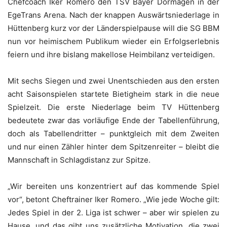
Chefcoach Iker Romero den TSV Bayer Dormagen in der
EgeTrans Arena. Nach der knappen Auswärtsniederlage in
Hüttenberg kurz vor der Länderspielpause will die SG BBM
nun vor heimischem Publikum wieder ein Erfolgserlebnis
feiern und ihre bislang makellose Heimbilanz verteidigen.
Mit sechs Siegen und zwei Unentschieden aus den ersten
acht Saisonspielen startete Bietigheim stark in die neue
Spielzeit. Die erste Niederlage beim TV Hüttenberg
bedeutete zwar das vorläufige Ende der Tabellenführung,
doch als Tabellendritter – punktgleich mit dem Zweiten
und nur einen Zähler hinter dem Spitzenreiter – bleibt die
Mannschaft in Schlagdistanz zur Spitze.
„Wir bereiten uns konzentriert auf das kommende Spiel
vor“, betont Cheftrainer Iker Romero. „Wie jede Woche gilt:
Jedes Spiel in der 2. Liga ist schwer – aber wir spielen zu
Hause, und das gibt uns zusätzliche Motivation, die zwei