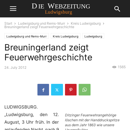
Start
Ludwigsburg und Rems-Murr
Kreis Ludwigsburg
Breuningerland zeigt Feuerwehrgeschichte
Ludwigsburg und Rems-Murr
Kreis Ludwigsburg
Ludwigsburg
Breuningerland zeigt
Feuerwehrgeschichte
1565
24. July 2012
LUDWIGSBURG.
„Ludwigsburg, den 12.
Ditzinger Feuerwehrangehörige
löschen mit der Handdruckspritze
August, 3 Uhr früh. In der
aus dem Jahr 1863 wie unsere
anlaufenden Nacht, nach 9
Ururgroßväter.