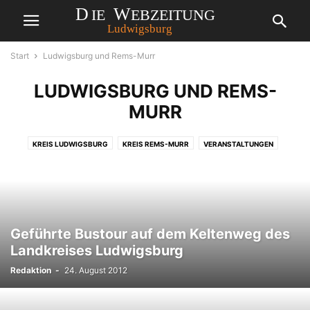
Start
Ludwigsburg und Rems-Murr
LUDWIGSBURG UND REMS-
MURR
Die Jahreszeit der Schlittschuhfreunde
beginnt wieder
KREIS LUDWIGSBURG
KREIS REMS-MURR
VERANSTALTUNGEN
Redaktion
-
24. August 2012
Geführte Bustour auf dem Keltenweg des
Landkreises Ludwigsburg
Redaktion
-
24. August 2012