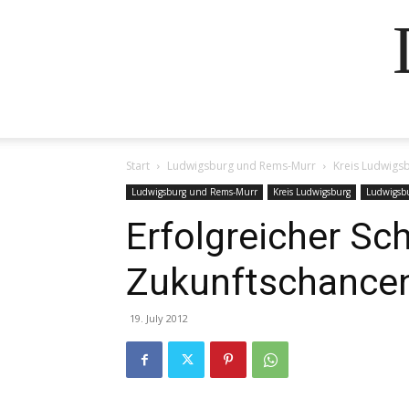
Start
Ludwigsburg und Rems-Murr
Kreis Ludwigs
Ludwigsburg und Rems-Murr
Kreis Ludwigsburg
Ludwigsb
Erfolgreicher Sc
Zukunftschance
19. July 2012