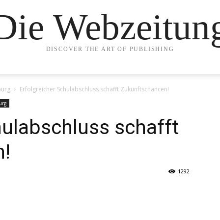
Die Webzeitun
DISCOVER THE ART OF PUBLISHING
burg
Erfolgreicher Schulabschluss schafft Zukunftschancen!
urg
hulabschluss schafft
n!
1292