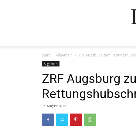
Start
Allgemein
ZRF Augsburg zum Rettungshubs
Allgemein
ZRF Augsburg z
Rettungshubsch
7. August 2012