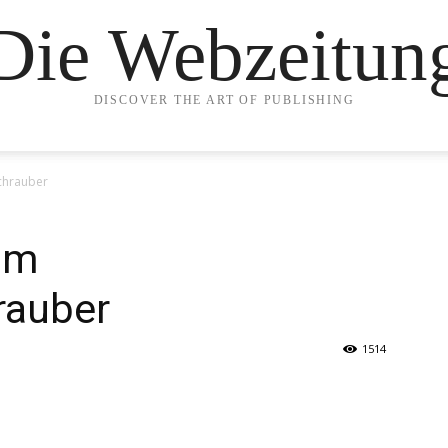
Die Webzeitun
DISCOVER THE ART OF PUBLISHING
chrauber
um
rauber
1514