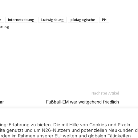
e
Internetzeitung
Ludwigsburg
pädagogische
PH
itung
Nächster Artikel
rr
Fußball-EM war weitgehend friedlich
ng-Erfahrung zu bieten. Die mit Hilfe von Cookies und Pixeln
te genutzt und um N26-Nutzern und potenziellen Neukunden di
erden im Rahmen unserer EU-weiten und globalen Tätigkeiten