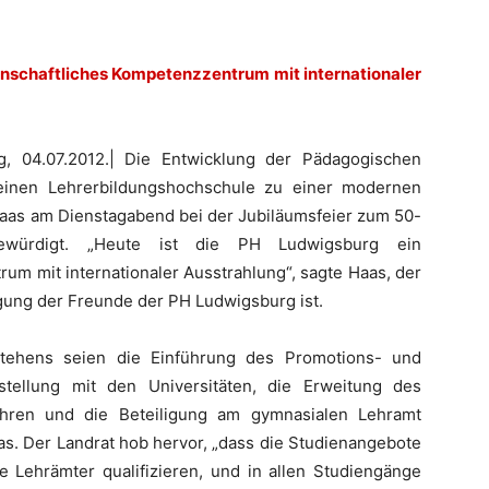
senschaftliches Kompetenzzentrum mit internationaler
g, 04.07.2012.| Die Entwicklung der Pädagogischen
einen Lehrerbildungshochschule zu einer modernen
 Haas am Dienstagabend bei der Jubiläumsfeier zum 50-
gewürdigt. „Heute ist die PH Ludwigsburg ein
um mit internationaler Ausstrahlung“, sagte Haas, der
gung der Freunde der PH Ludwigsburg ist.
stehens seien die Einführung des Promotions- und
hstellung mit den Universitäten, die Erweitung des
hren und die Beteiligung am gymnasialen Lehramt
s. Der Landrat hob hervor, „dass die Studienangebote
ie Lehrämter qualifizieren, und in allen Studiengänge