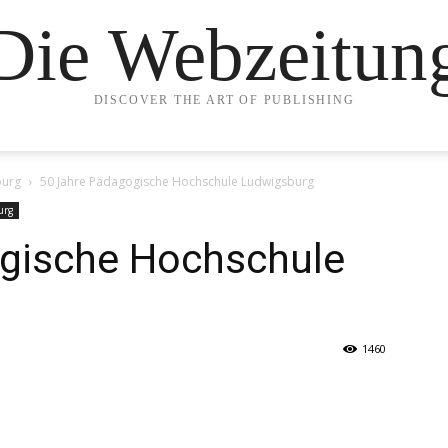
Die Webzeitun
DISCOVER THE ART OF PUBLISHING
burg
50 Jahre Pädagogische Hochschule Ludwigsburg
urg
gische Hochschule
1460