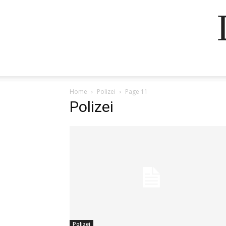
Home
Polizei
Page 11
Polizei
Polizei