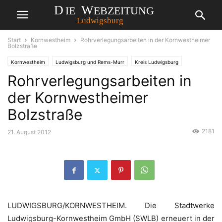
Start
Kornwestheim
Rohrverlegungsarbeiten in der Kornwestheimer
Bolzstraße
Kornwestheim
Ludwigsburg und Rems-Murr
Kreis Ludwigsburg
Rohrverlegungsarbeiten in
Ludwigsburg
der Kornwestheimer
Bolzstraße
2181
21. August 2012
LUDWIGSBURG/KORNWESTHEIM. Die Stadtwerke
Ludwigsburg-Kornwestheim GmbH (SWLB) erneuert in der