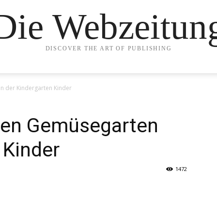
Die Webzeitun
DISCOVER THE ART OF PUBLISHING
n der Kindergarten Kinder
ren Gemüsegarten
 Kinder
1472