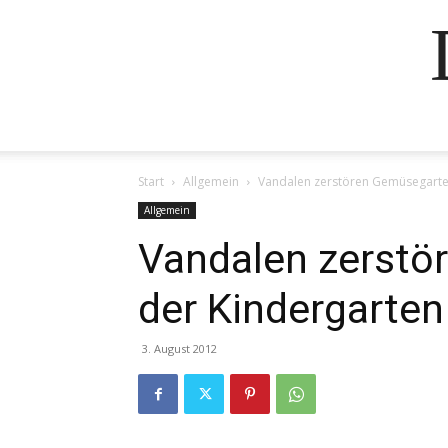
Start
Allgemein
Vandalen zerstören Gemüsegarte
Allgemein
Vandalen zerstö
der Kindergarten
3. August 2012