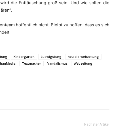
ird die Enttäuschung groß sein. Und wie sollen die
ären“.
nteam hoffentlich nicht. Bleibt zu hoffen, dass es sich
ndelt.
itung
Kindergarten
Ludwigsburg
neu.die-webzeitung
chauMedia
Textmacher
Vandalismus
Webzeitung
Nächster Artikel