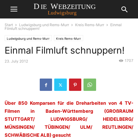
Start
Ludwigsburg und Rems-Murr
Kreis Rems-Murr
Einmal
Filmluft schnuppern!
Ludwigsburg und Rems-Murr
Kreis Rems-Murr
Einmal Filmluft schnuppern!
1707
23. July 2012
Über 850 Komparsen für die Dreharbeiten von 4 TV-
Filmen in Baden-Württemberg (GROßRAUM
STUTTGART/ LUDWIGSBURG/ HEIDELBERG/
MÜNSINGEN/ TÜBINGEN/ ULM/ REUTLINGEN/
SCHWÄBISCHE ALB) gesucht