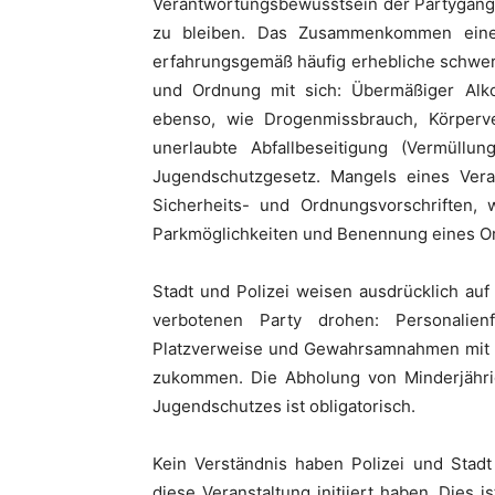
Verantwortungsbewusstsein der Partygänge
zu bleiben. Das Zusammenkommen einer
erfahrungsgemäß häufig erhebliche schwer 
und Ordnung mit sich: Übermäßiger Alko
ebenso, wie Drogenmissbrauch, Körperve
unerlaubte Abfallbeseitigung (Vermüll
Jugendschutzgesetz. Mangels eines Veran
Sicherheits- und Ordnungsvorschriften, w
Parkmöglichkeiten und Benennung eines O
Stadt und Polizei weisen ausdrücklich au
verbotenen Party drohen: Personalien
Platzverweise und Gewahrsamnahmen mit w
zukommen. Die Abholung von Minderjähri
Jugendschutzes ist obligatorisch.
Kein Verständnis haben Polizei und Stadt
diese Veranstaltung initiiert haben. Dies i