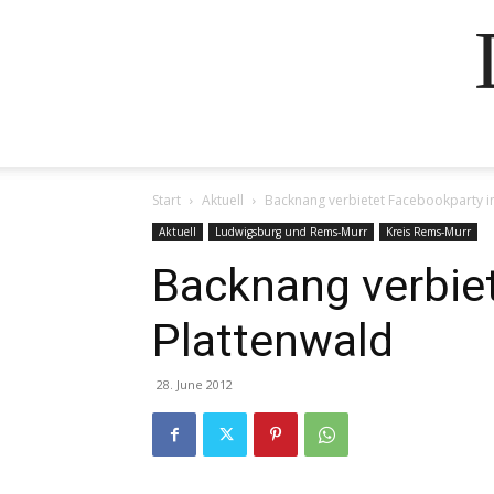
Start
Aktuell
Backnang verbietet Facebookparty i
Aktuell
Ludwigsburg und Rems-Murr
Kreis Rems-Murr
Backnang verbie
Plattenwald
28. June 2012