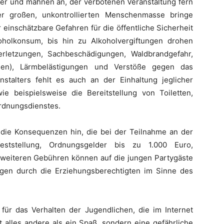
r und mahnen an, der verbotenen Veranstaltung fern
 großen, unkontrollierten Menschenmasse bringe
einschätzbare Gefahren für die öffentliche Sicherheit
holkonsum, bis hin zu Alkoholvergiftungen drohen
rletzungen, Sachbeschädigungen, Waldbrandgefahr,
ungen), Lärmbelästigungen und Verstöße gegen das
stalters fehlt es auch an der Einhaltung jeglicher
ie beispielsweise die Bereitstellung von Toiletten,
rdnungsdienstes.
f die Konsequenzen hin, die bei der Teilnahme an der
feststellung, Ordnungsgelder bis zu 1.000 Euro,
eiteren Gebühren können auf die jungen Partygäste
gen durch die Erziehungsberechtigten im Sinne des
 für das Verhalten der Jugendlichen, die im Internet
st alles andere als ein Spaß, sondern eine gefährliche