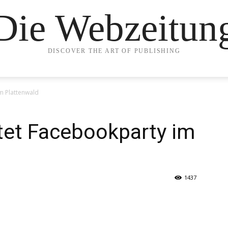
Die Webzeitun
DISCOVER THE ART OF PUBLISHING
m Plattenwald
tet Facebookparty im
1437