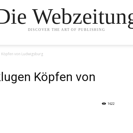
Die Webzeitun
DISCOVER THE ART OF PUBLISHING
n Köpfen von Ludwigsburg
klugen Köpfen von
1622