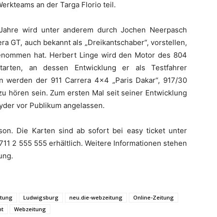
erkteams an der Targa Florio teil.
 Jahre wird unter anderem durch Jochen Neerpasch
ra GT, auch bekannt als „Dreikantschaber“, vorstellen,
genommen hat. Herbert Linge wird den Motor des 804
tarten, an dessen Entwicklung er als Testfahrer
n werden der 911 Carrera 4×4 „Paris Dakar“, 917/30
u hören sein. Zum ersten Mal seit seiner Entwicklung
yder vor Publikum angelassen.
rson. Die Karten sind ab sofort bei easy ticket unter
711 2 555 555 erhältlich. Weitere Informationen stehen
ung.
itung
Ludwigsburg
neu.die-webzeitung
Online-Zeitung
ht
Webzeitung