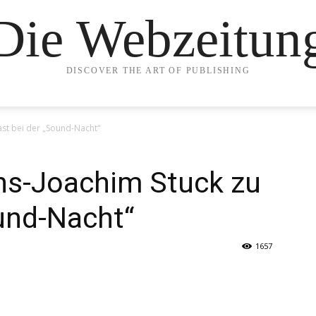
Die Webzeitun
DISCOVER THE ART OF PUBLISHING
st bei der „Sound-Nacht“
s-Joachim Stuck zu
und-Nacht“
1657