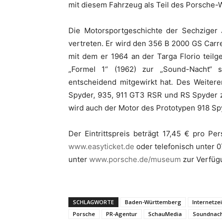
mit diesem Fahrzeug als Teil des Porsche-W
Die Motorsportgeschichte der Sechziger
vertreten. Er wird den 356 B 2000 GS Carre
mit dem er 1964 an der Targa Florio teil
„Formel 1“ (1962) zur „Sound-Nacht“ s
entscheidend mitgewirkt hat. Des Weitere
Spyder, 935, 911 GT3 RSR und RS Spyder z
wird auch der Motor des Prototypen 918 Sp
Der Eintrittspreis beträgt 17,45 € pro Pe
www.easyticket.de
oder telefonisch unter 0
unter
www.porsche.de/museum
zur Verfüg
SCHLAGWORTE
Baden-Württemberg
Internetze
Porsche
PR-Agentur
SchauMedia
Soundnac