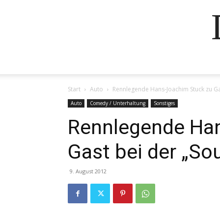
Start
Auto
Rennlegende Hans-Joachim Stuck zu Ga
Auto
Comedy / Unterhaltung
Sonstiges
Rennlegende Han
Gast bei der „So
9. August 2012