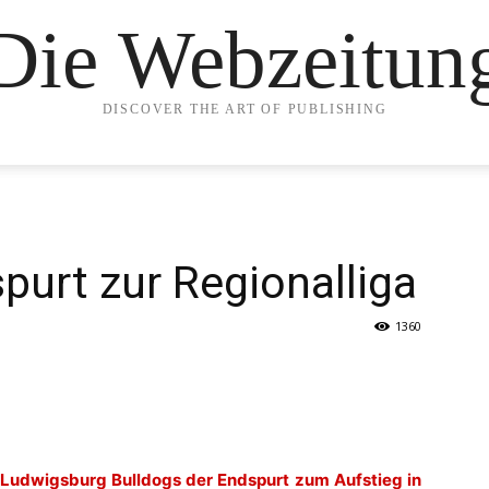
Die Webzeitun
DISCOVER THE ART OF PUBLISHING
purt zur Regionalliga
1360
udwigsburg Bulldogs der Endspurt zum Aufstieg in