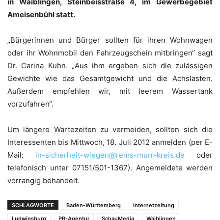
in Waiblingen, Steinbeisstraße 4, im Gewerbegebiet
Ameisenbühl statt.
„Bürgerinnen und Bürger sollten für ihren Wohnwagen
oder ihr Wohnmobil den Fahrzeugschein mitbringen“ sagt
Dr. Carina Kuhn. „Aus ihm ergeben sich die zulässigen
Gewichte wie das Gesamtgewicht und die Achslasten.
Außerdem empfehlen wir, mit leerem Wassertank
vorzufahren“.
Um längere Wartezeiten zu vermeiden, sollten sich die
Interessenten bis Mittwoch, 18. Juli 2012 anmelden (per E-
Mail:
in-sicherheit-wiegen@rems-murr-kreis.de
oder
telefonisch unter 07151/501-1367). Angemeldete werden
vorrangig behandelt.
SCHLAGWORTE
Baden-Württemberg
Internetzeitung
Ludwigsburg
PR-Agentur
SchauMedia
Waiblingen