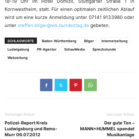
18-19 Uhr im Hotel Domizil, Stuttgarter Straße 1 in
Kornwestheim, statt. Für einen optimalen zeitlichen Ablauf
wird um eine kurze Anmeldung unter 07141 9133980 oder
unter
steffen.bilger@wk.bundestag.de
gebeten.
SCHLAGWORTE
Baden-Württemberg
Bilger
Internetzeitung
Ludwigsburg
PR-Agentur
SchauMedia
Sprechstunde
Webzeitung
Vorheriger Artikel
Nächster Artikel
Polizei-Report Kreis
Der gute Ton –
Ludwigsburg und Rems-
MANN+HUMMEL spendet
Murr 06.07.2012
Musikanlage