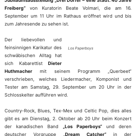
Jubiläumsausstellung „Drei Dörfer – eine Stadt. 40 Jahre
Freiberg“
von Kuratorin Beate Volmari, die am 16.
September um 11 Uhr im Rathaus eröffnet wird und bis
zum Jahresende zu sehen ist.
Der liebevollen und
feinsinnigen Karikatur des
Los Paperboys
schwäbischen Alltag hat
sich Kabarettist
Dieter
Huthmacher
mit seinem Programm „Querbeet“
verschrieben, welches Liedermacher, Komponist und
Tester am Samstag, 29. September um 20 Uhr in der
Schlosskelter aufführen wird.
Country-Rock, Blues, Tex-Mex und Celtic Pop, dies alles
gibt es am Dienstag, 2. Oktober ab 20 Uhr beim Konzert
der kanadischen Band
„Los Paperboys“
und deren
deutscher Vorgruppe
„Dream Catcher“
in der