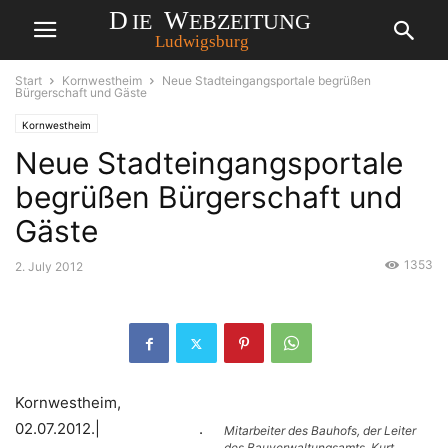
Start
Kornwestheim
Neue Stadteingangsportale begrüßen
Bürgerschaft und Gäste
Kornwestheim
Neue Stadteingangsportale
begrüßen Bürgerschaft und
Gäste
1353
2. July 2012
Kornwestheim,
02.07.2012.| .
Mitarbeiter des Bauhofs, der Leiter
des Bauverwaltungsamts, Kurt