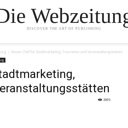
Die Webzeitun
DISCOVER THE ART OF PUBLISHING
burg
Neuer Chef für Stadtmarketing, Tourismus und Veranstaltungsstätten
urg
tadtmarketing,
eranstaltungsstätten
2005