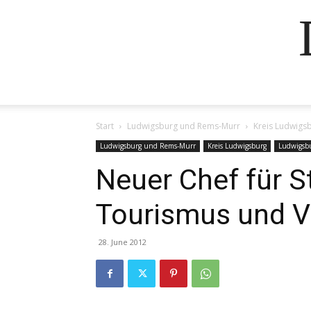
Start
Ludwigsburg und Rems-Murr
Kreis Ludwigs
Ludwigsburg und Rems-Murr
Kreis Ludwigsburg
Ludwigsb
Neuer Chef für S
Tourismus und V
28. June 2012