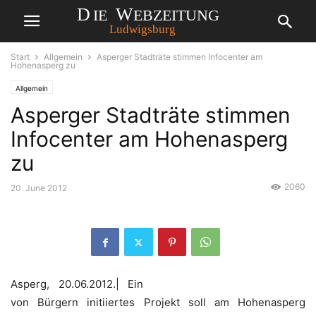
Start
Allgemein
Asperger Stadträte stimmen Infocenter am
Hohenasperg zu
Allgemein
Asperger Stadträte stimmen
Infocenter am Hohenasperg
zu
2060
20. June 2012
Asperg, 20.06.2012.| Ein
von Bürgern initiiertes Projekt soll am Hohenasperg