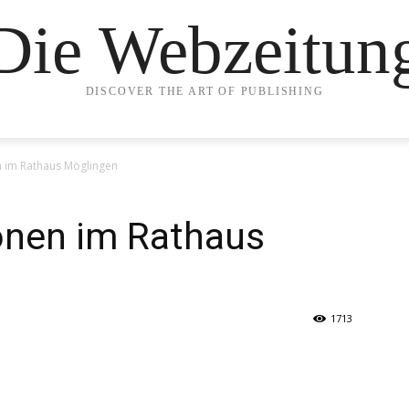
Die Webzeitun
DISCOVER THE ART OF PUBLISHING
 im Rathaus Möglingen
onen im Rathaus
1713