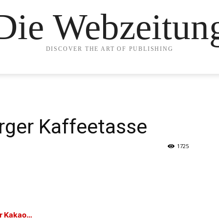
Die Webzeitun
DISCOVER THE ART OF PUBLISHING
erger Kaffeetasse
1725
er Kakao…