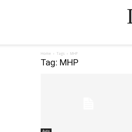
Home
Tags
MHP
Tag: MHP
Auto