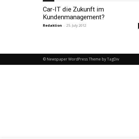
Car-IT die Zukunft im
Kundenmanagement?
Redaktion
-
25. July 2012
© Newspaper WordPress Theme by TagDiv