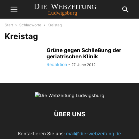
Start
Schlagworte
Kreistag
Kreistag
Grüne gegen Schließung der
geriatrischen Klinik
Redaktion
-
27. June 2012
ÜBER UNS
Kontaktieren Sie uns:
mail@die-webzeitung.de