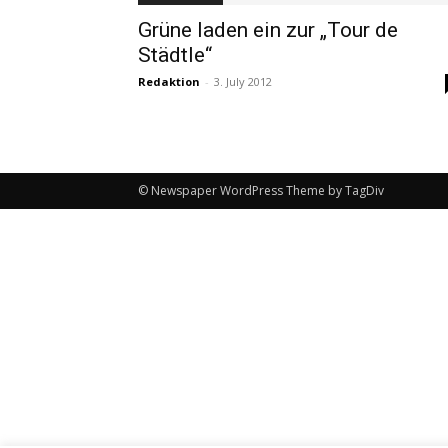
Grüne laden ein zur „Tour de
Städtle“
Redaktion
-
3. July 2012
© Newspaper WordPress Theme by TagDiv