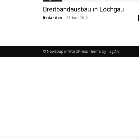
Breitbandausbau in Löchgau
Redaktion
-
26. June 2012
© Newspaper WordPress Theme by TagDiv