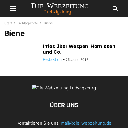
Start
Schlagworte
Biene
Biene
Infos über Wespen, Hornissen
und Co.
Redaktion
-
25. June 2012
ÜBER UNS
Kontaktieren Sie uns:
mail@die-webzeitung.de