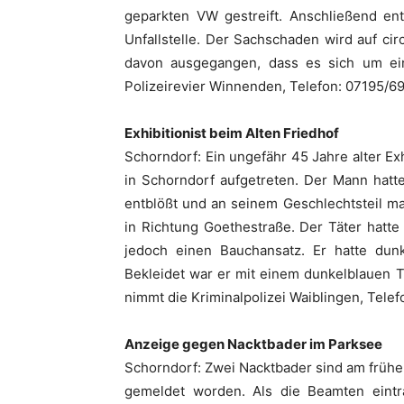
geparkten VW gestreift. Anschließend ent
Unfallstelle. Der Sachschaden wird auf cir
davon ausgegangen, dass es sich um ei
Polizeirevier Winnenden, Telefon: 07195/6
Exhibitionist beim Alten Friedhof
Schorndorf: Ein ungefähr 45 Jahre alter Exh
in Schorndorf aufgetreten. Der Mann hatt
entblößt und an seinem Geschlechtsteil ma
in Richtung Goethestraße. Der Täter hatt
jedoch einen Bauchansatz. Er hatte dunk
Bekleidet war er mit einem dunkelblauen 
nimmt die Kriminalpolizei Waiblingen, Tele
Anzeige gegen Nacktbader im Parksee
Schorndorf: Zwei Nacktbader sind am früh
gemeldet worden. Als die Beamten eintra