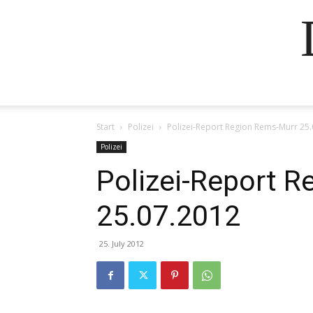
Start
Polizei
Polizei-Report Region Rems-Murr 25
Polizei
Polizei-Report 
25.07.2012
25. July 2012