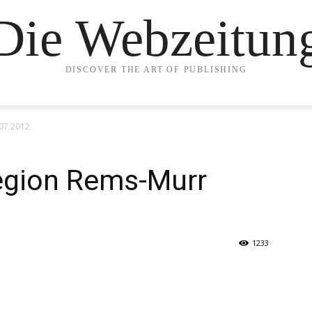
Die Webzeitun
DISCOVER THE ART OF PUBLISHING
.07.2012
Region Rems-Murr
1233