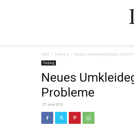
Start
Freiberg
Neues Umkleidegebäude macht P
Freiberg
Neues Umkleide
Probleme
27. June 2012