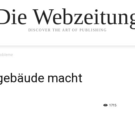
Die Webzeitun
DISCOVER THE ART OF PUBLISHING
robleme
gebäude macht
1715