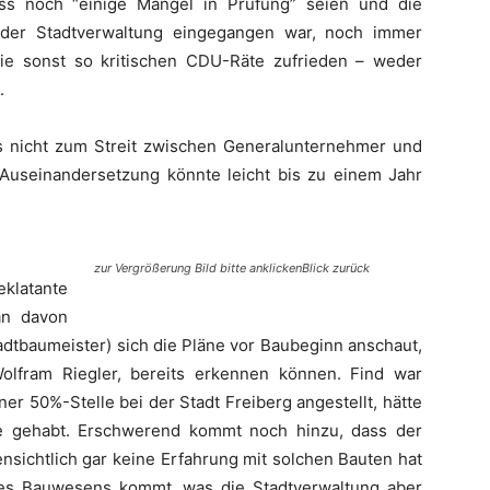
s noch “einige Mängel in Prüfung” seien und die
 der Stadtverwaltung eingegangen war, noch immer
ie sonst so kritischen CDU-Räte zufrieden – weder
.
s nicht zum Streit zwischen Generalunternehmer und
 Auseinandersetzung könnte leicht bis zu einem Jahr
zur Vergrößerung Bild bitte anklickenBlick zurück
latante
an davon
adtbaumeister) sich die Pläne vor Baubeginn anschaut,
olfram Riegler, bereits erkennen können. Find war
ner 50%-Stelle bei der Stadt Freiberg angestellt, hätte
äne gehabt. Erschwerend kommt noch hinzu, dass der
nsichtlich gar keine Erfahrung mit solchen Bauten hat
es Bauwesens kommt, was die Stadtverwaltung aber