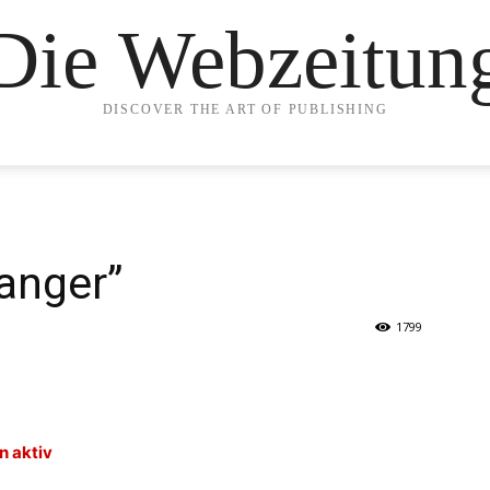
Die Webzeitun
DISCOVER THE ART OF PUBLISHING
anger”
1799
n aktiv