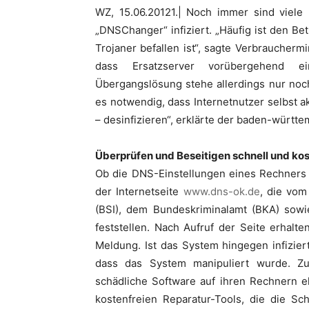
WZ, 15.06.20121.| Noch immer sind viele
„DNSChanger“ infiziert. „Häufig ist den B
Trojaner befallen ist“, sagte Verbrauchermi
dass Ersatzserver vorübergehend ei
Übergangslösung stehe allerdings nur noch
es notwendig, dass Internetnutzer selbst a
– desinfizieren“, erklärte der baden-württ
Überprüfen und Beseitigen schnell und kos
Ob die DNS-Einstellungen eines Rechners in
der Internetseite
www.dns-ok.de
, die vom
(BSI), dem Bundeskriminalamt (BKA) sowi
feststellen. Nach Aufruf der Seite erhalte
Meldung. Ist das System hingegen infizie
dass das System manipuliert wurde. Zus
schädliche Software auf ihren Rechnern e
kostenfreien Reparatur-Tools, die die S