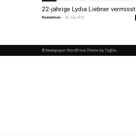
22-jährige Lydia Liebner vermisst
Redaktion
-
30. July 2012
© Newspaper WordPress Theme by TagDiv