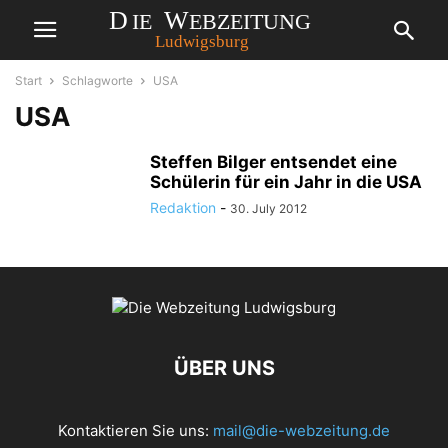
Start
Schlagworte
USA
USA
Steffen Bilger entsendet eine
Schülerin für ein Jahr in die USA
Redaktion
-
30. July 2012
ÜBER UNS
Kontaktieren Sie uns:
mail@die-webzeitung.de