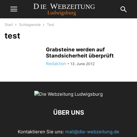
Start
Schlagworte
Test
test
Grabsteine werden auf
Standsicherheit überprüft
Redaktion
-
13. June 2012
ÜBER UNS
Kontaktieren Sie uns:
mail@die-webzeitung.de