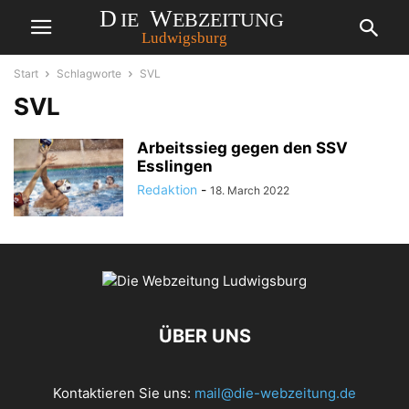
Start
Schlagworte
SVL
SVL
Arbeitssieg gegen den SSV
Esslingen
Redaktion
-
18. March 2022
ÜBER UNS
Kontaktieren Sie uns:
mail@die-webzeitung.de