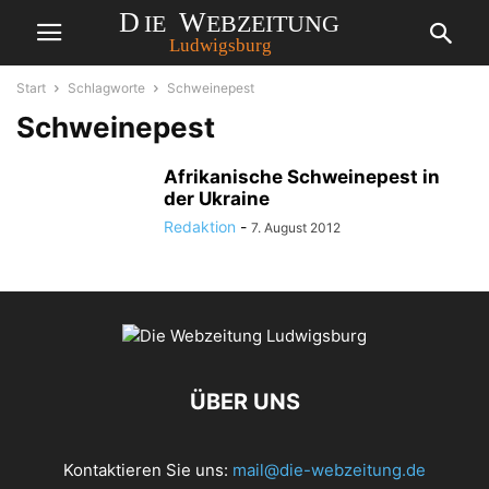
Start
Schlagworte
Schweinepest
Schweinepest
Afrikanische Schweinepest in
der Ukraine
Redaktion
-
7. August 2012
ÜBER UNS
Kontaktieren Sie uns:
mail@die-webzeitung.de