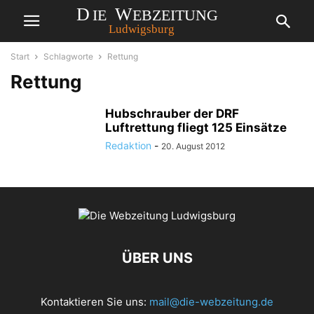
Start
Schlagworte
Rettung
Rettung
Hubschrauber der DRF
Luftrettung fliegt 125 Einsätze
Redaktion
-
20. August 2012
ÜBER UNS
Kontaktieren Sie uns:
mail@die-webzeitung.de