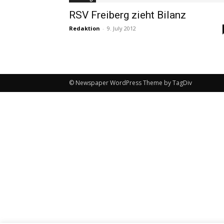
RSV Freiberg zieht Bilanz
Redaktion
-
9. July 2012
© Newspaper WordPress Theme by TagDiv