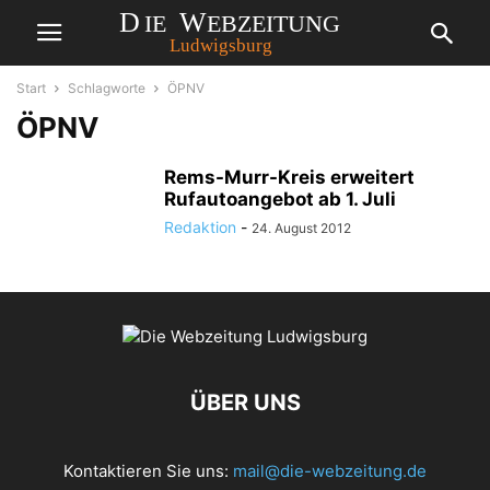
Start
Schlagworte
ÖPNV
ÖPNV
Rems-Murr-Kreis erweitert
Rufautoangebot ab 1. Juli
Redaktion
-
24. August 2012
ÜBER UNS
Kontaktieren Sie uns:
mail@die-webzeitung.de