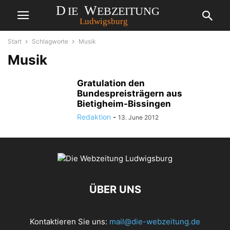
Start
Schlagworte
Musik
Musik
Gratulation den
Bundespreisträgern aus
Bietigheim-Bissingen
Redaktion
-
13. June 2012
ÜBER UNS
Kontaktieren Sie uns:
mail@die-webzeitung.de